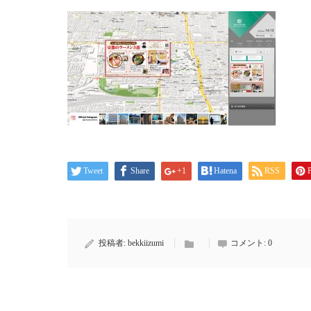
Tweet
Share
+1
Hatena
RSS
P
投稿者:
bekkiizumi
コメント:
0