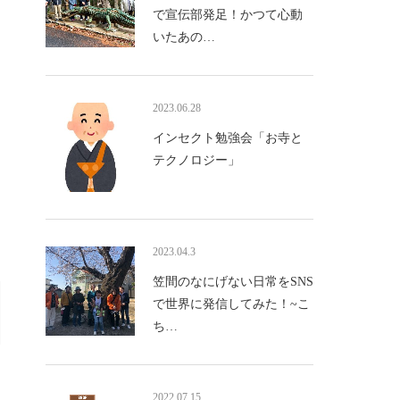
で宣伝部発足！かつて心動
いたあの…
2023.06.28
インセクト勉強会「お寺と
テクノロジー」
2023.04.3
笠間のなにげない日常をSNS
で世界に発信してみた！~こ
ち…
2022.07.15