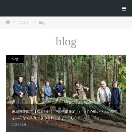
ホーム
ブログ
blog
blog
blog
茨城県笠間市【福原地区】で宣伝部発足！かつて心動いたあの景色
をみんなで共有できるうれしさよ~こちら笠…
2024.04.9