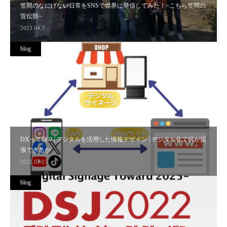
笠間のなにげない日常をSNSで世界に発信してみた！~こちら笠間の
宣伝部~
2023.04.3
blog
DXって何？| デジタルを活用した情報デザイン | デジタル化で何が拡
張できるか
2022.07.15
blog