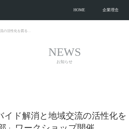
HOME
企業理念
流の活性化を図る…
NEWS
お知らせ
バイド解消と地域交流の活性化を
伝部」ワークショップ開催