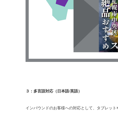
３：
多言語対応
（
日本語
/
英語
）
インバウンドのお客様への対応として、タブレット