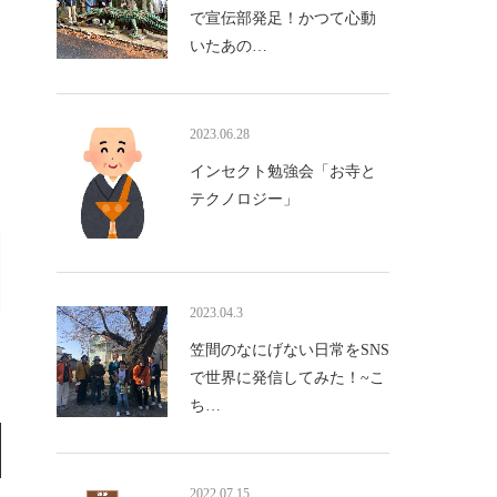
で宣伝部発足！かつて心動
いたあの…
2023.06.28
インセクト勉強会「お寺と
テクノロジー」
2023.04.3
笠間のなにげない日常をSNS
で世界に発信してみた！~こ
ち…
2022.07.15