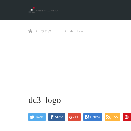
ホーム
ブログ
dc3_logo
dc3_logo
Tweet
Share
+1
Hatena
RSS
P