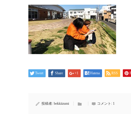
Tweet
Share
+1
Hatena
RSS
P
投稿者:
bekkiizumi
コメント:
1