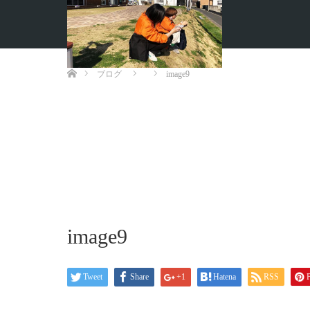
ホーム
ブログ
image9
image9
Tweet
Share
+1
Hatena
RSS
P