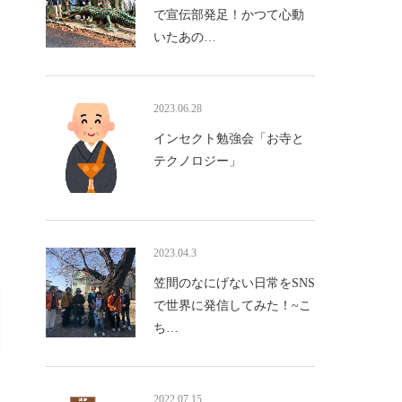
で宣伝部発足！かつて心動
いたあの…
2023.06.28
インセクト勉強会「お寺と
テクノロジー」
2023.04.3
笠間のなにげない日常をSNS
で世界に発信してみた！~こ
ち…
2022.07.15