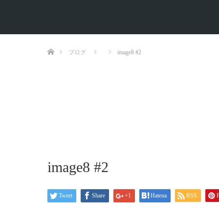
ホーム
ブログ
image8 #2
image8 #2
Tweet
Share
+1
Hatena
RSS
P