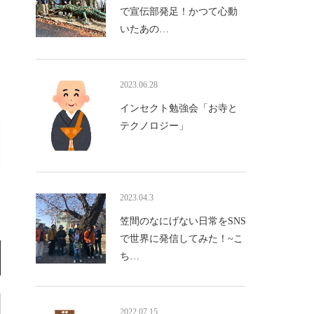
で宣伝部発足！かつて心動
いたあの…
2023.06.28
インセクト勉強会「お寺と
テクノロジー」
2023.04.3
笠間のなにげない日常をSNS
で世界に発信してみた！~こ
ち…
2022.07.15