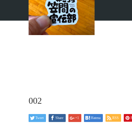
ホーム
ブログ
002
002
Tweet
Share
+1
Hatena
RSS
P