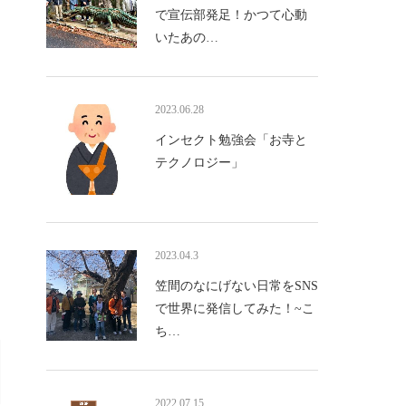
で宣伝部発足！かつて心動
いたあの…
2023.06.28
インセクト勉強会「お寺と
テクノロジー」
2023.04.3
笠間のなにげない日常をSNS
で世界に発信してみた！~こ
ち…
2022.07.15