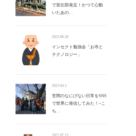
で宣伝部発足！かつて心動
いたあの…
2023.06.28
インセクト勉強会「お寺と
テクノロジー」
2023.04.3
笠間のなにげない日常をSNS
で世界に発信してみた！~こ
ち…
2022.07.15