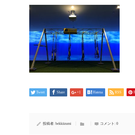
Tweet
Share
+1
Hatena
RSS
P
投稿者:
bekkiizumi
コメント:
0