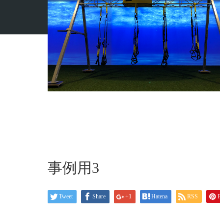
ホーム
ブログ
事例用3
事例用3
Tweet
Share
+1
Hatena
RSS
P