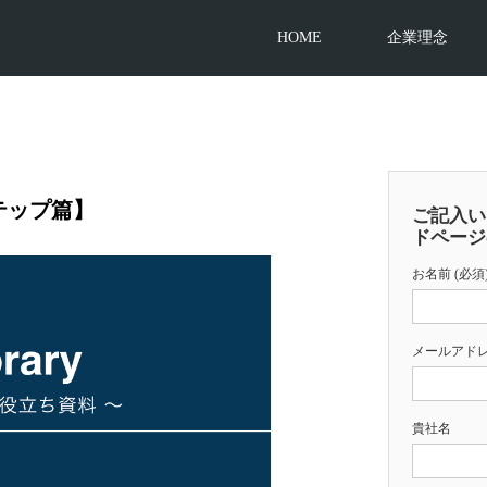
HOME
企業理念
テップ篇】
ご記入い
ドページ
お名前 (必須
メールアドレ
貴社名